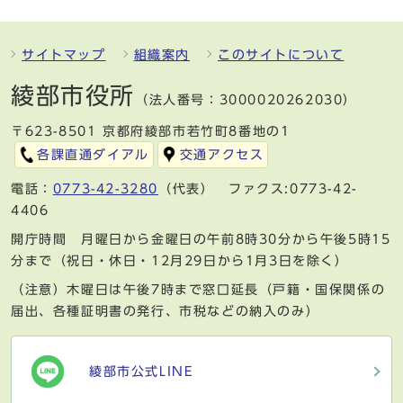
サイトマップ
組織案内
このサイトについて
綾部市役所
（法人番号：3000020262030）
〒623-8501 京都府綾部市若竹町8番地の1
各課直通ダイアル
交通アクセス
電話：
0773-42-3280
（代表） ファクス:0773-42-
4406
開庁時間 月曜日から金曜日の午前8時30分から午後5時15
分まで（祝日・休日・12月29日から1月3日を除く）
（注意）木曜日は午後7時まで窓口延長（戸籍・国保関係の
届出、各種証明書の発行、市税などの納入のみ）
綾部市公式LINE