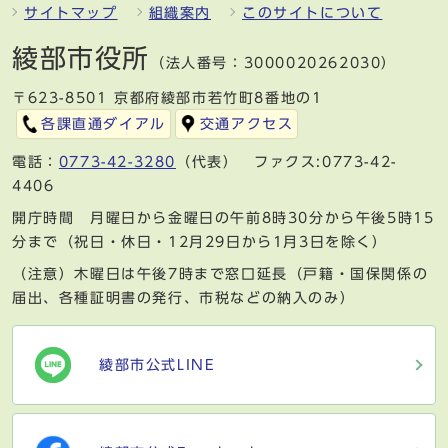
サイトマップ
組織案内
このサイトについて
綾部市役所
（法人番号：3000020262030）
〒623-8501 京都府綾部市若竹町8番地の1
各課直通ダイアル
交通アクセス
電話：
0773-42-3280
（代表） ファクス:0773-42-
4406
開庁時間 月曜日から金曜日の午前8時30分から午後5時15
分まで（祝日・休日・12月29日から1月3日を除く）
（注意）木曜日は午後7時まで窓口延長（戸籍・国保関係の
届出、各種証明書の発行、市税などの納入のみ）
綾部市公式LINE