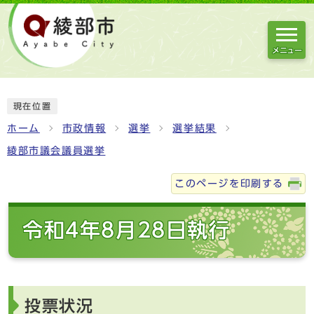
メニュー
現在位置
ホーム
市政情報
選挙
選挙結果
綾部市議会議員選挙
このページを印刷する
令和4年8月28日執行
投票状況