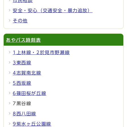
市民相談
安全・安心（交通安全・暴力追放）
その他
あやバス時刻表
1上林線・2於見市野瀬線
3東西線
4志賀南北線
5西坂線
6篠田桜が丘線
7黒谷線
8西八田線
9紫水ヶ丘公園線