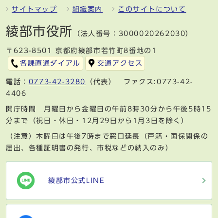
サイトマップ
組織案内
このサイトについて
綾部市役所
（法人番号：3000020262030）
〒623-8501 京都府綾部市若竹町8番地の1
各課直通ダイアル
交通アクセス
電話：
0773-42-3280
（代表） ファクス:0773-42-
4406
開庁時間 月曜日から金曜日の午前8時30分から午後5時15
分まで（祝日・休日・12月29日から1月3日を除く）
（注意）木曜日は午後7時まで窓口延長（戸籍・国保関係の
届出、各種証明書の発行、市税などの納入のみ）
綾部市公式LINE