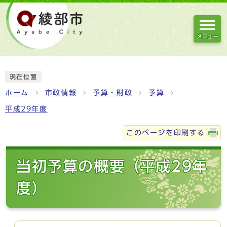
メニュー
現在位置
ホーム
市政情報
予算・財政
予算
平成29年度
このページを印刷する
当初予算の概要（平成29年
度）