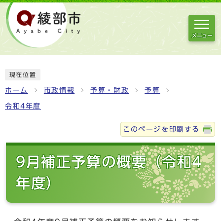
メニュー
現在位置
ホーム
市政情報
予算・財政
予算
令和4年度
このページを印刷する
9月補正予算の概要（令和4
年度）