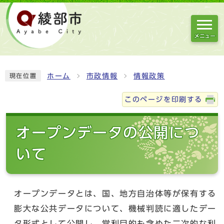
メニュー
ホーム
市政情報
情報政策
現在位置
このページを印刷する
オープンデータの公開につ
いて
オープンデータとは、国、地方自治体等が保有する
膨大な公共データについて、機械判読に適したデー
タ形式として公開し、営利目的も含めた二次的な利