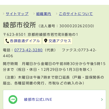
サイトマップ
組織案内
このサイトについて
綾部市役所
（法人番号：3000020262030）
〒623-8501 京都府綾部市若竹町8番地の1
各課直通ダイアル
交通アクセス
電話：
0773-42-3280
（代表） ファクス:0773-42-
4406
開庁時間 月曜日から金曜日の午前8時30分から午後5時15
分まで（祝日・休日・12月29日から1月3日を除く）
（注意）木曜日は午後7時まで窓口延長（戸籍・国保関係の
届出、各種証明書の発行、市税などの納入のみ）
綾部市公式LINE