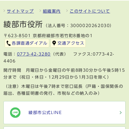
サイトマップ
組織案内
このサイトについて
綾部市役所
（法人番号：3000020262030）
〒623-8501 京都府綾部市若竹町8番地の1
各課直通ダイアル
交通アクセス
電話：
0773-42-3280
（代表） ファクス:0773-42-
4406
開庁時間 月曜日から金曜日の午前8時30分から午後5時15
分まで（祝日・休日・12月29日から1月3日を除く）
（注意）木曜日は午後7時まで窓口延長（戸籍・国保関係の
届出、各種証明書の発行、市税などの納入のみ）
綾部市公式LINE