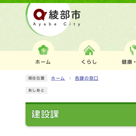
ホーム
くらし
健康
ホーム
各課の窓口
現在位置
あしあと
建設課