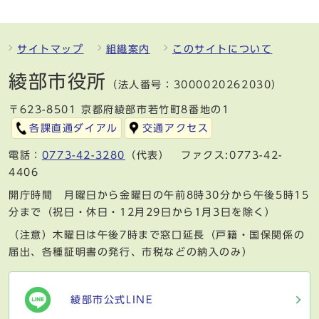
サイトマップ
組織案内
このサイトについて
綾部市役所
（法人番号：3000020262030）
〒623-8501 京都府綾部市若竹町8番地の1
各課直通ダイアル
交通アクセス
電話：
0773-42-3280
（代表） ファクス:0773-42-
4406
開庁時間 月曜日から金曜日の午前8時30分から午後5時15
分まで（祝日・休日・12月29日から1月3日を除く）
（注意）木曜日は午後7時まで窓口延長（戸籍・国保関係の
届出、各種証明書の発行、市税などの納入のみ）
綾部市公式LINE