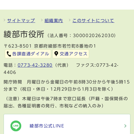
サイトマップ
組織案内
このサイトについて
綾部市役所
（法人番号：3000020262030）
〒623-8501 京都府綾部市若竹町8番地の1
各課直通ダイアル
交通アクセス
電話：
0773-42-3280
（代表） ファクス:0773-42-
4406
開庁時間 月曜日から金曜日の午前8時30分から午後5時15
分まで（祝日・休日・12月29日から1月3日を除く）
（注意）木曜日は午後7時まで窓口延長（戸籍・国保関係の
届出、各種証明書の発行、市税などの納入のみ）
綾部市公式LINE