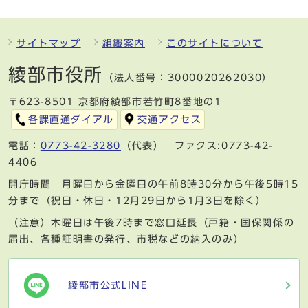
サイトマップ
組織案内
このサイトについて
綾部市役所
（法人番号：3000020262030）
〒623-8501 京都府綾部市若竹町8番地の1
各課直通ダイアル
交通アクセス
電話：
0773-42-3280
（代表） ファクス:0773-42-
4406
開庁時間 月曜日から金曜日の午前8時30分から午後5時15
分まで（祝日・休日・12月29日から1月3日を除く）
（注意）木曜日は午後7時まで窓口延長（戸籍・国保関係の
届出、各種証明書の発行、市税などの納入のみ）
綾部市公式LINE