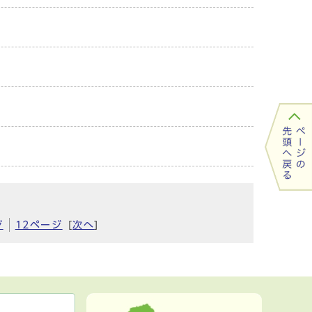
ジ
12ページ
[
次へ
]