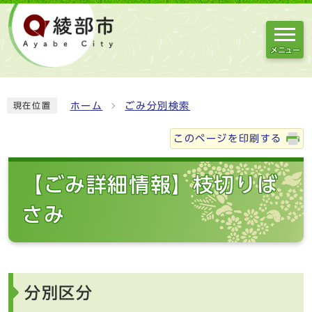
メニュー
ホーム
ごみ分別検索
現在位置
このページを印刷する
【ごみ詳細情報】枝切りば
さみ
分別区分