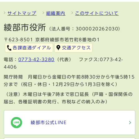
サイトマップ
組織案内
このサイトについて
綾部市役所
（法人番号：3000020262030）
〒623-8501 京都府綾部市若竹町8番地の1
各課直通ダイアル
交通アクセス
電話：
0773-42-3280
（代表） ファクス:0773-42-
4406
開庁時間 月曜日から金曜日の午前8時30分から午後5時15
分まで（祝日・休日・12月29日から1月3日を除く）
（注意）木曜日は午後7時まで窓口延長（戸籍・国保関係の
届出、各種証明書の発行、市税などの納入のみ）
綾部市公式LINE