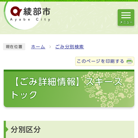
メニュー
ホーム
ごみ分別検索
現在位置
このページを印刷する
【ごみ詳細情報】スキース
トック
分別区分