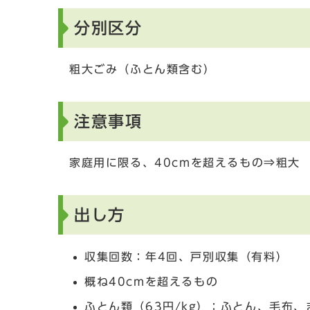
分別区分
粗大ごみ（ふとん類含む）
注意事項
家庭用に限る、40cmを超えるもの⇒粗大
出し方
収集回数：年4回、戸別収集（有料）
概ね40cmを超えるもの
ふとん類（63円/kg）：ふとん、毛布