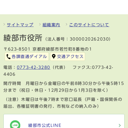
サイトマップ
組織案内
このサイトについて
綾部市役所
（法人番号：3000020262030）
〒623-8501 京都府綾部市若竹町8番地の1
各課直通ダイアル
交通アクセス
電話：
0773-42-3280
（代表） ファクス:0773-42-
4406
開庁時間 月曜日から金曜日の午前8時30分から午後5時15
分まで（祝日・休日・12月29日から1月3日を除く）
（注意）木曜日は午後7時まで窓口延長（戸籍・国保関係の
届出、各種証明書の発行、市税などの納入のみ）
綾部市公式LINE