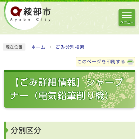
メニュー
ホーム
ごみ分別検索
現在位置
このページを印刷する
【ごみ詳細情報】シャープ
ナー（電気鉛筆削り機）
分別区分