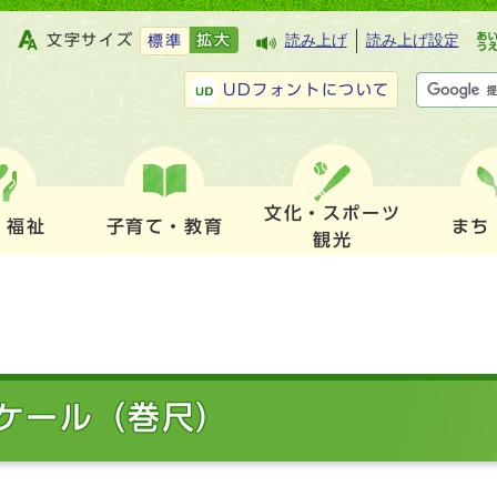
文字サイズ
拡大
読み上げ
読み上げ設定
標準
UDフォントについて
文化・スポーツ
・福祉
子育て・教育
まち
観光
ケール（巻尺）