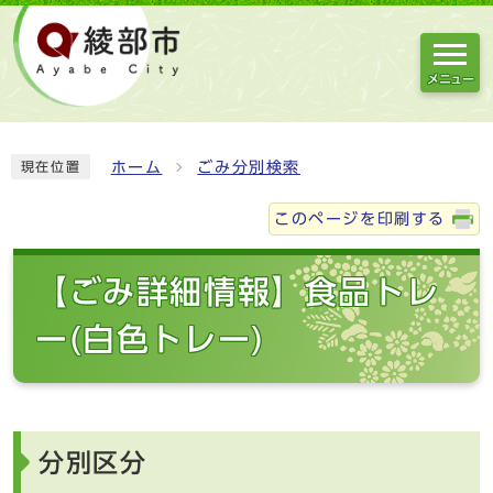
メニュー
ホーム
ごみ分別検索
現在位置
このページを印刷する
【ごみ詳細情報】食品トレ
ー(白色トレー)
分別区分