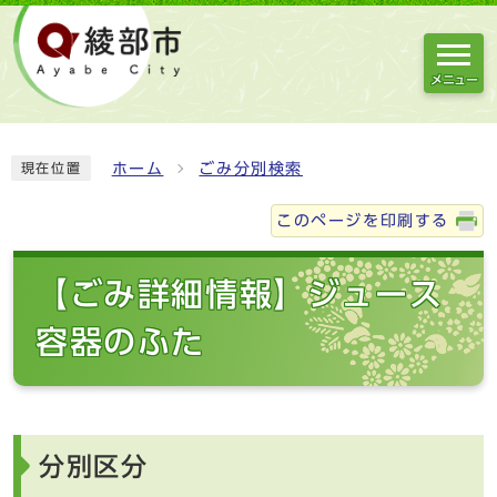
メニュー
ホーム
ごみ分別検索
現在位置
このページを印刷する
【ごみ詳細情報】ジュース
容器のふた
分別区分