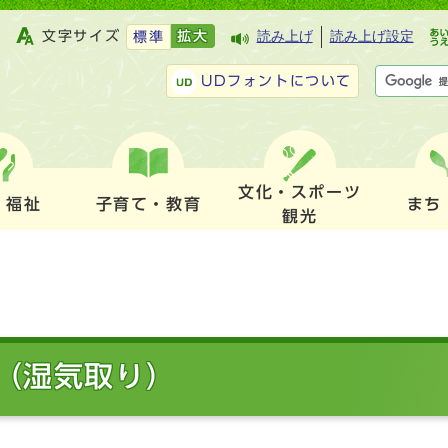
文字サイズ
拡大
読み上げ
読み上げ設定
標準
UDフォントについて
文化・スポーツ
・福祉
子育て・教育
まち
観光
（湿気取り）