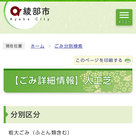
メニュー
ホーム
ごみ分別検索
現在位置
このページを印刷する
【ごみ詳細情報】人工芝
分別区分
粗大ごみ（ふとん類含む）