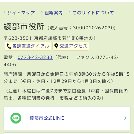
サイトマップ
組織案内
このサイトについて
綾部市役所
（法人番号：3000020262030）
〒623-8501 京都府綾部市若竹町8番地の1
各課直通ダイアル
交通アクセス
電話：
0773-42-3280
（代表） ファクス:0773-42-
4406
開庁時間 月曜日から金曜日の午前8時30分から午後5時15
分まで（祝日・休日・12月29日から1月3日を除く）
（注意）木曜日は午後7時まで窓口延長（戸籍・国保関係の
届出、各種証明書の発行、市税などの納入のみ）
綾部市公式LINE