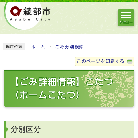
メニュー
ホーム
ごみ分別検索
現在位置
このページを印刷する
【ごみ詳細情報】こたつ
（ホームこたつ）
分別区分