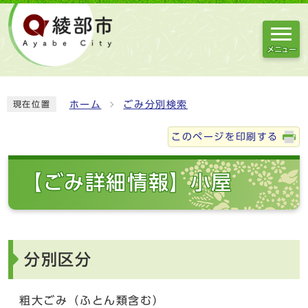
メニュー
ホーム
ごみ分別検索
現在位置
このページを印刷する
【ごみ詳細情報】小屋
分別区分
粗大ごみ（ふとん類含む）