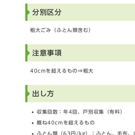
分別区分
粗大ごみ（ふとん類含む）
注意事項
40cmを超えるもの⇒粗大
出し方
収集回数：年4回、戸別収集（有料）
概ね40cmを超えるもの
ふとん類（63円/kg）：ふとん、毛布