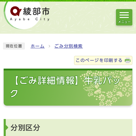
メニュー
ホーム
ごみ分別検索
現在位置
このページを印刷する
【ごみ詳細情報】牛乳パッ
ク
分別区分