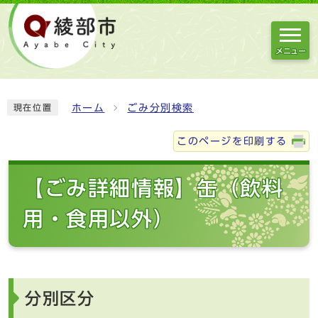
メニュー
ホーム
ごみ分別検索
現在位置
このページを印刷する
【ごみ詳細情報】缶（飲料
用・食用以外）
分別区分