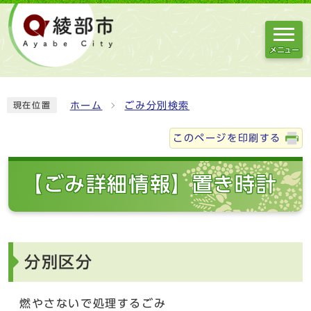
メニュー
ホーム
ごみ分別検索
現在位置
このページを印刷する
【ごみ詳細情報】置き時計
分別区分
燃やさないで処理するごみ