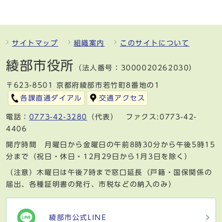
サイトマップ
組織案内
このサイトについて
綾部市役所
（法人番号：3000020262030）
〒623-8501 京都府綾部市若竹町8番地の1
各課直通ダイアル
交通アクセス
電話：
0773-42-3280
（代表） ファクス:0773-42-
4406
開庁時間 月曜日から金曜日の午前8時30分から午後5時15
分まで（祝日・休日・12月29日から1月3日を除く）
（注意）木曜日は午後7時まで窓口延長（戸籍・国保関係の
届出、各種証明書の発行、市税などの納入のみ）
綾部市公式LINE