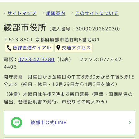
サイトマップ
組織案内
このサイトについて
綾部市役所
（法人番号：3000020262030）
〒623-8501 京都府綾部市若竹町8番地の1
各課直通ダイアル
交通アクセス
電話：
0773-42-3280
（代表） ファクス:0773-42-
4406
開庁時間 月曜日から金曜日の午前8時30分から午後5時15
分まで（祝日・休日・12月29日から1月3日を除く）
（注意）木曜日は午後7時まで窓口延長（戸籍・国保関係の
届出、各種証明書の発行、市税などの納入のみ）
綾部市公式LINE