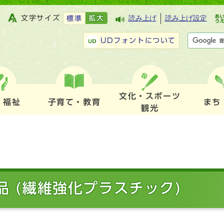
文字サイズ
拡大
読み上げ
読み上げ設定
標準
UDフォントについて
文化・スポーツ
・福祉
子育て・教育
まち
観光
品 (繊維強化プラスチック)