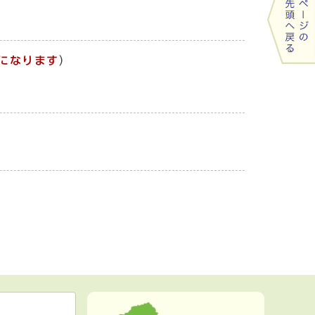
になります
）