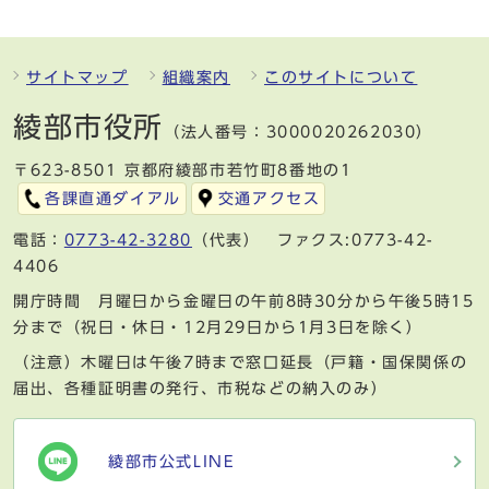
サイトマップ
組織案内
このサイトについて
綾部市役所
（法人番号：3000020262030）
〒623-8501 京都府綾部市若竹町8番地の1
各課直通ダイアル
交通アクセス
電話：
0773-42-3280
（代表） ファクス:0773-42-
4406
開庁時間 月曜日から金曜日の午前8時30分から午後5時15
分まで（祝日・休日・12月29日から1月3日を除く）
（注意）木曜日は午後7時まで窓口延長（戸籍・国保関係の
届出、各種証明書の発行、市税などの納入のみ）
綾部市公式LINE