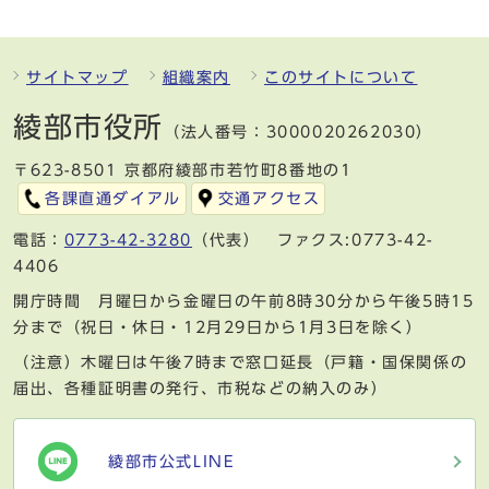
サイトマップ
組織案内
このサイトについて
綾部市役所
（法人番号：3000020262030）
〒623-8501 京都府綾部市若竹町8番地の1
各課直通ダイアル
交通アクセス
電話：
0773-42-3280
（代表） ファクス:0773-42-
4406
開庁時間 月曜日から金曜日の午前8時30分から午後5時15
分まで（祝日・休日・12月29日から1月3日を除く）
（注意）木曜日は午後7時まで窓口延長（戸籍・国保関係の
届出、各種証明書の発行、市税などの納入のみ）
綾部市公式LINE