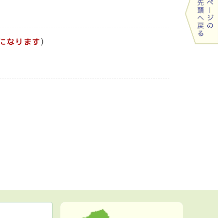
になります
）