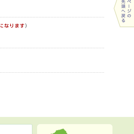
になります
）