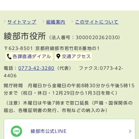
サイトマップ
組織案内
このサイトについて
綾部市役所
（法人番号：3000020262030）
〒623-8501 京都府綾部市若竹町8番地の1
各課直通ダイアル
交通アクセス
電話：
0773-42-3280
（代表） ファクス:0773-42-
4406
開庁時間 月曜日から金曜日の午前8時30分から午後5時15
分まで（祝日・休日・12月29日から1月3日を除く）
（注意）木曜日は午後7時まで窓口延長（戸籍・国保関係の
届出、各種証明書の発行、市税などの納入のみ）
綾部市公式LINE