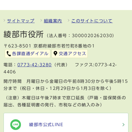
サイトマップ
組織案内
このサイトについて
綾部市役所
（法人番号：3000020262030）
〒623-8501 京都府綾部市若竹町8番地の1
各課直通ダイアル
交通アクセス
電話：
0773-42-3280
（代表） ファクス:0773-42-
4406
開庁時間 月曜日から金曜日の午前8時30分から午後5時15
分まで（祝日・休日・12月29日から1月3日を除く）
（注意）木曜日は午後7時まで窓口延長（戸籍・国保関係の
届出、各種証明書の発行、市税などの納入のみ）
綾部市公式LINE