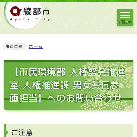
メニュー
ホーム
現在位置
【市民環境部 人権啓発推進
室 人権推進課 男女共同参
画担当】へのお問い合わせ
ご注意