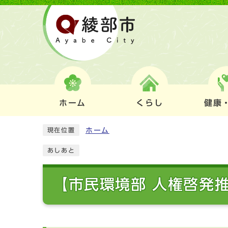
ホーム
くらし
健康
ホーム
現在位置
あしあと
【市民環境部 人権啓発