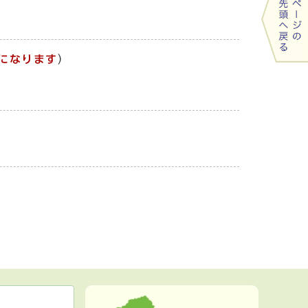
になります
）