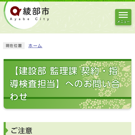
メニュー
ホーム
現在位置
【建設部 監理課 契約・指
導検査担当】へのお問い合
わせ
ご注意