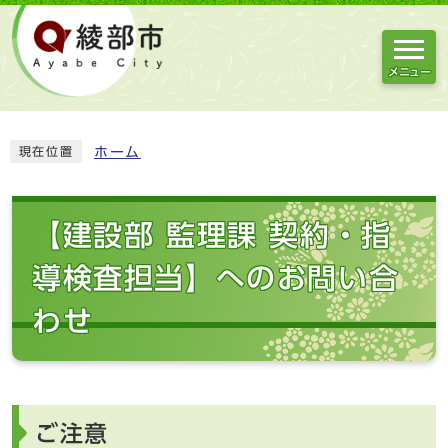
メニュー
ホーム
現在位置
【建設部 監理課 契約・指
導検査担当】へのお問い合
わせ
ご注意