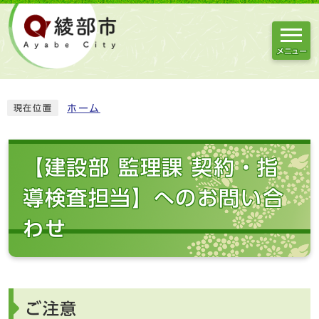
メニュー
ホーム
現在位置
【建設部 監理課 契約・指
導検査担当】へのお問い合
わせ
ご注意