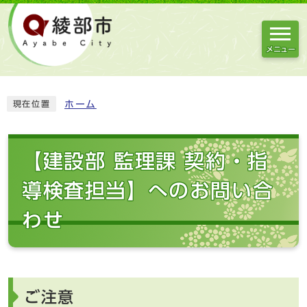
メニュー
ホーム
現在位置
【建設部 監理課 契約・指
導検査担当】へのお問い合
わせ
ご注意