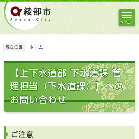
メニュー
ホーム
現在位置
【上下水道部 下水道課 管
理担当（下水道課）】への
お問い合わせ
ご注意