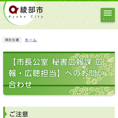
メニュー
ホーム
現在位置
【市長公室 秘書広報課 広
報・広聴担当】へのお問い
合わせ
ご注意