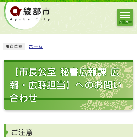
メニュー
ホーム
現在位置
【市長公室 秘書広報課 広
報・広聴担当】へのお問い
合わせ
ご注意