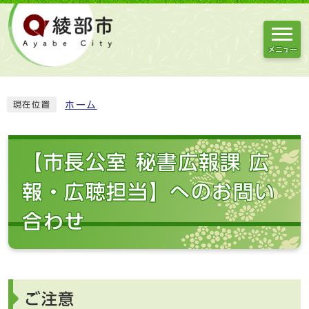
メニュー
ホーム
現在位置
【市長公室 秘書広報課 広
報・広聴担当】へのお問い
合わせ
ご注意