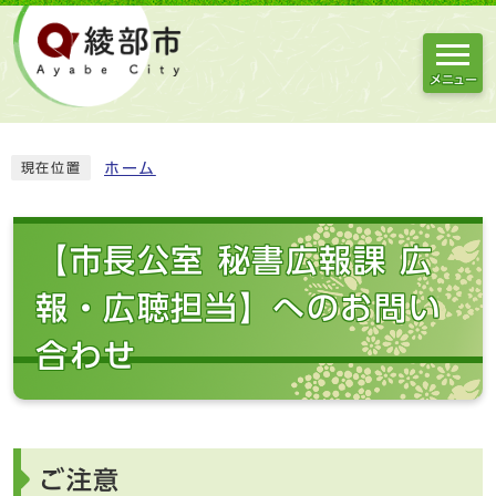
メニュー
ホーム
現在位置
【市長公室 秘書広報課 広
報・広聴担当】へのお問い
合わせ
ご注意