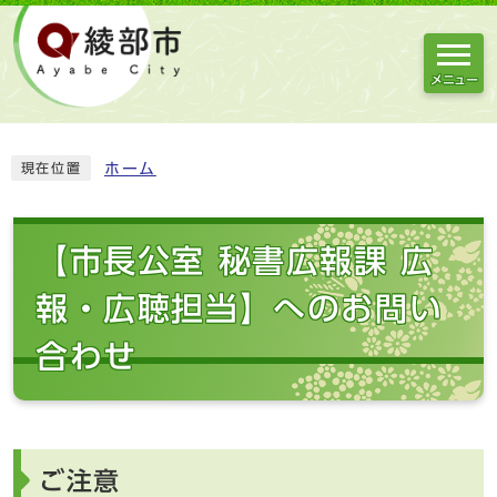
メニュー
ホーム
現在位置
【市長公室 秘書広報課 広
報・広聴担当】へのお問い
合わせ
ご注意