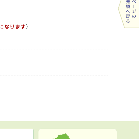
になります
）